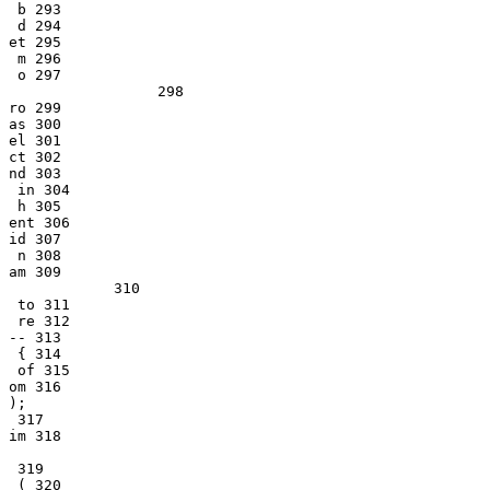
 b 293

 d 294

et 295

 m 296

 o 297

		 298

ro 299

as 300

el 301

ct 302

nd 303

 in 304

 h 305

ent 306

id 307

 n 308

am 309

            310

 to 311

 re 312

-- 313

 { 314

 of 315

om 316

);

 317

im 318

 319

 ( 320
