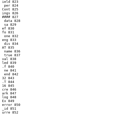
ield 823

 per 824

Cont 825

ings 826

#### 827

 data 828

 sa 829

ef 830

fo 831

 one 832

eng 833

 dis 834

AT 835

 name 836

 true 837

val 838

led 839

.f 840

 ne 841

 end 842

32 843

.T 844

16 845

cre 846

ark 847

log 848

Ex 849

error 850

_id 851

urre 852
