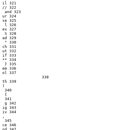
il 321

// 322

 and 323

ur 324

se 325

 l 326

ex 327

 S 328

ad 329

 " 330

ch 331

ut 332

if 333

** 334

 } 335

em 336

ol 337

                 338

th 339

)

 340

 {

 341

 g 342

ig 343

iv 344

,

 345

ce 346

od 347
