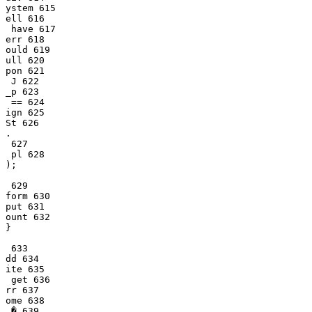
ystem 615

ell 616

 have 617

err 618

ould 619

ull 620

pon 621

 J 622

_p 623

 == 624

ign 625

St 626

.

 627

 pl 628

);

 629

form 630

put 631

ount 632

}

 633

dd 634

ite 635

 get 636

rr 637

ome 638

 � 639
