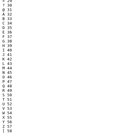
> 29

? 30

@ 31

A 32

B 33

C 34

D 35

E 36

F 37

G 38

H 39

I 40

J 41

K 42

L 43

M 44

N 45

O 46

P 47

Q 48

R 49

S 50

T 51

U 52

V 53

W 54

X 55

Y 56

Z 57

[ 58
