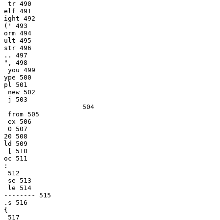
 tr 490

elf 491

ight 492

(' 493

orm 494

ult 495

str 496

.. 497

", 498

 you 499

ype 500

pl 501

 new 502

 j 503

                    504

 from 505

 ex 506

 O 507

20 508

ld 509

 [ 510

oc 511

:

 512

 se 513

 le 514

-------- 515

.s 516

{

 517
