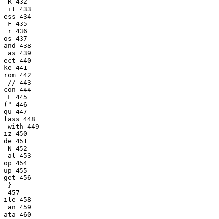
 R 432

 it 433

ess 434

 F 435

 r 436

os 437

and 438

 as 439

ect 440

ke 441

rom 442

 // 443

con 444

 L 445

(" 446

qu 447

lass 448

 with 449

iz 450

de 451

 N 452

 al 453

op 454

up 455

get 456

 }

 457

ile 458

 an 459

ata 460
