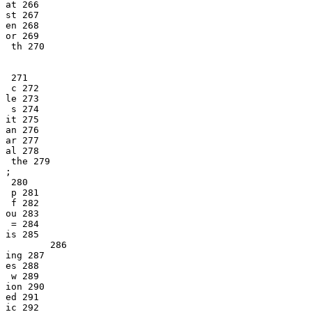
at 266

st 267

en 268

or 269

 th 270

 271

 c 272

le 273

 s 274

it 275

an 276

ar 277

al 278

 the 279

;

 280

 p 281

 f 282

ou 283

 = 284

is 285

        286

ing 287

es 288

 w 289

ion 290

ed 291

ic 292
