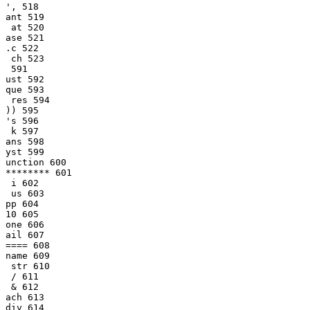
', 518

ant 519

 at 520

ase 521

.c 522

 591

ust 592

que 593

 res 594

)) 595

's 596

 k 597

ans 598

yst 599

unction 600

******** 601

 i 602

 us 603

pp 604

10 605

one 606

ail 607

==== 608

name 609

 str 610

 / 611

 & 612

ach 613

div 614
