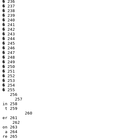
� 236

� 237

� 238

� 239

� 240

� 241

� 242

� 243

� 244

� 245

� 246

� 247

� 248

� 249

� 250

� 251

� 252

� 253

� 254

� 255

   256

     257

in 258

 t 259

         260

er 261

    262

on 263

 a 264

re 265
