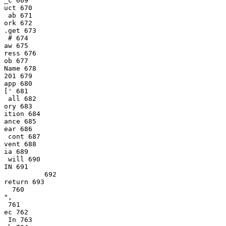
_c 669

uct 670

 ab 671

ork 672

.get 673

 # 674

aw 675

ress 676

ob 677

Name 678

201 679

app 680

[' 681

 all 682

ory 683

ition 684

ance 685

ear 686

 cont 687

vent 688

ia 689

 will 690

IN 691

          692

return 693

 760

",

 761

ec 762

 In 763
