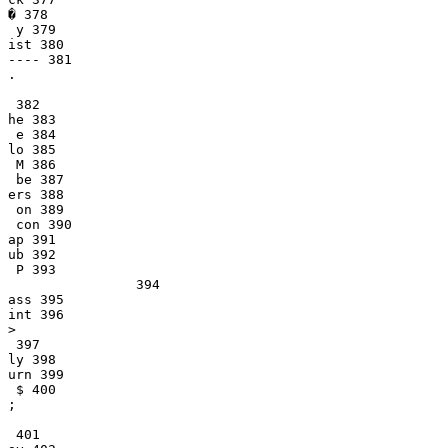
� 378

 y 379

ist 380

---- 381

.

 382

he 383

 e 384

lo 385

 M 386

 be 387

ers 388

 on 389

 con 390

ap 391

ub 392

 P 393

                394

ass 395

int 396

>

 397

ly 398

urn 399

 $ 400

;

 401
