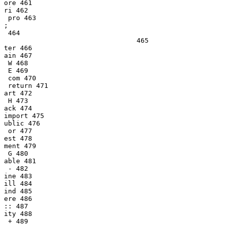
ore 461

ri 462

 pro 463

;

 464

				 465

ter 466

ain 467

 W 468

 E 469

 com 470

 return 471

art 472

 H 473

ack 474

import 475

ublic 476

 or 477

est 478

ment 479

 G 480

able 481

 - 482

ine 483

ill 484

ind 485

ere 486

:: 487

ity 488

 + 489
