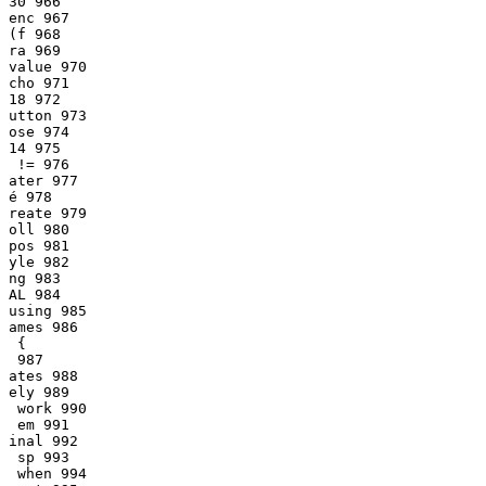
30 966

enc 967

(f 968

ra 969

value 970

cho 971

18 972

utton 973

ose 974

14 975

 != 976

ater 977

é 978

reate 979

oll 980

pos 981

yle 982

ng 983

AL 984

using 985

ames 986

 {

 987

ates 988

ely 989

 work 990

 em 991

inal 992

 sp 993

 when 994
