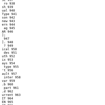
 ro 938

sh 939

ual 940

Type 941

son 942

new 943

ern 944

 ag 945

AR 946

];

 947

]. 948

 ? 949

ical 950

 des 951

uth 952

ix 953

ays 954

 type 955

't 956

ault 957

 inter 958

var 959

.b 960

 part 961

.d 962

urrent 963

IT 964

EN 965
