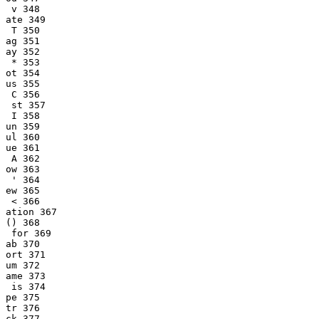
 v 348

ate 349

 T 350

ag 351

ay 352

 * 353

ot 354

us 355

 C 356

 st 357

 I 358

un 359

ul 360

ue 361

 A 362

ow 363

 ' 364

ew 365

 < 366

ation 367

() 368

 for 369

ab 370

ort 371

um 372

ame 373

 is 374

pe 375

tr 376

ck 377
