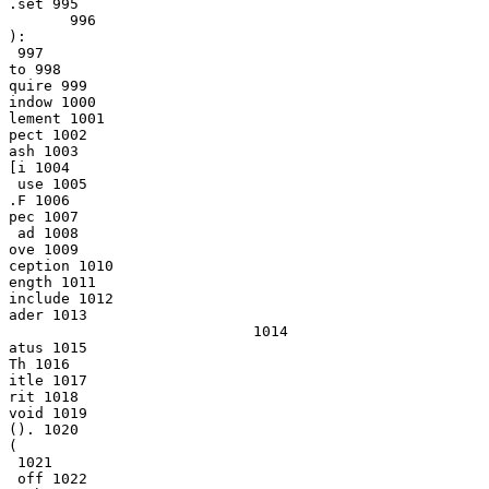
.set 995

       996

):

 997

to 998

quire 999

indow 1000

lement 1001

pect 1002

ash 1003

[i 1004

 use 1005

.F 1006

pec 1007

 ad 1008

ove 1009

ception 1010

ength 1011

include 1012

ader 1013

                            1014

atus 1015

Th 1016

itle 1017

rit 1018

void 1019

(). 1020

(

 1021

 off 1022
