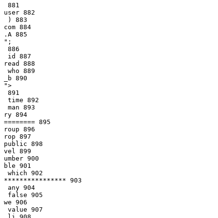
 881

user 882

 ) 883

com 884

.A 885

";

 886

 id 887

read 888

 who 889

_b 890

">

 891

 time 892

 man 893

ry 894

======== 895

roup 896

rop 897

public 898

vel 899

umber 900

ble 901

 which 902

**************** 903

 any 904

 false 905

we 906

 value 907

 li 908
