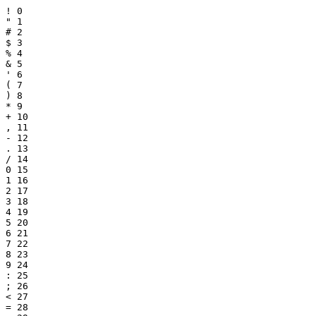
! 0

" 1

# 2

$ 3

% 4

& 5

' 6

( 7

) 8

* 9

+ 10

, 11

- 12

. 13

/ 14

0 15

1 16

2 17

3 18

4 19

5 20

6 21

7 22

8 23

9 24

: 25

; 26

< 27

= 28
