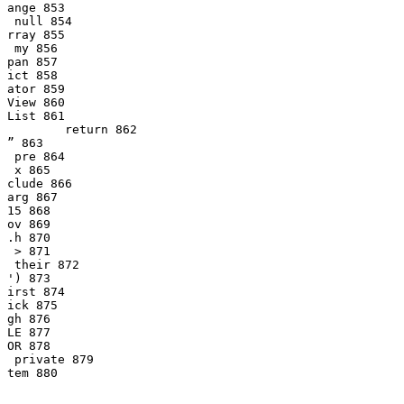
ange 853

 null 854

rray 855

 my 856

pan 857

ict 858

ator 859

View 860

List 861

	return 862

” 863

 pre 864

 x 865

clude 866

arg 867

15 868

ov 869

.h 870

 > 871

 their 872

') 873

irst 874

ick 875

gh 876

LE 877

OR 878

 private 879

tem 880
