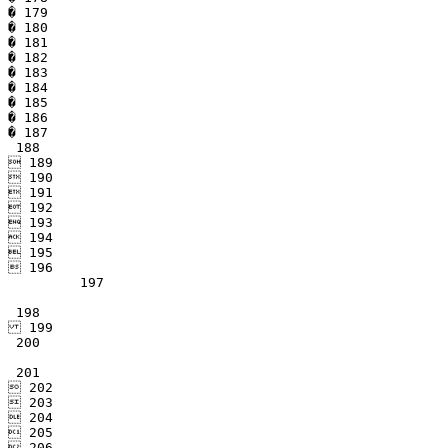
� 179

� 180

� 181

� 182

� 183

� 184

� 185

� 186

� 187

 188

 189

 190

 191

 192

 193

 194

 195

 196

	 197

 198

 199

 200

 201

 202

 203

 204

 205

 206
