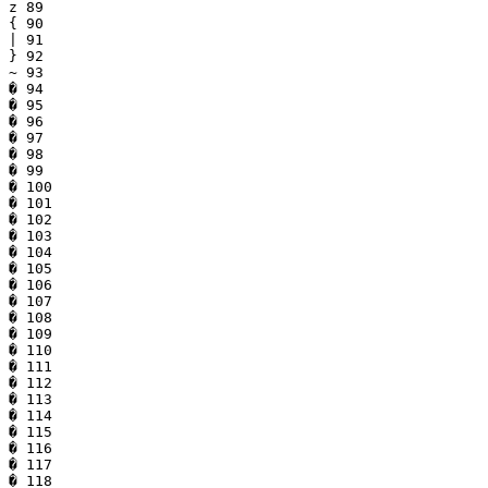
z 89

{ 90

| 91

} 92

~ 93

� 94

� 95

� 96

� 97

� 98

� 99

� 100

� 101

� 102

� 103

� 104

� 105

� 106

� 107

� 108

� 109

� 110

� 111

� 112

� 113

� 114

� 115

� 116

� 117

� 118
