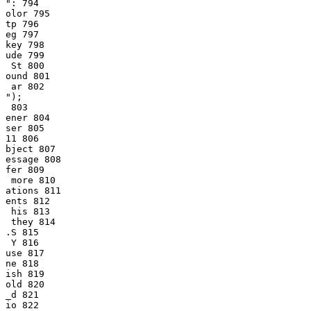
": 794

olor 795

tp 796

eg 797

key 798

ude 799

 St 800

ound 801

 ar 802

");

 803

ener 804

ser 805

11 806

bject 807

essage 808

fer 809

 more 810

ations 811

ents 812

 his 813

 they 814

.S 815

 Y 816

use 817

ne 818

ish 819

old 820

_d 821

io 822
