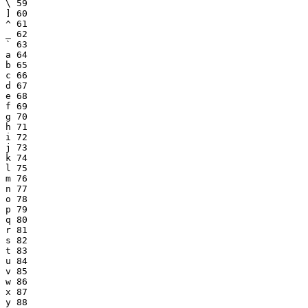
\ 59

] 60

^ 61

_ 62

` 63

a 64

b 65

c 66

d 67

e 68

f 69

g 70

h 71

i 72

j 73

k 74

l 75

m 76

n 77

o 78

p 79

q 80

r 81

s 82

t 83

u 84

v 85

w 86

x 87

y 88
