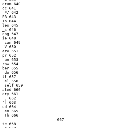
aram 640

cc 641

 */ 642

ER 643

In 644

les 645

_s 646

ong 647

ie 648

 can 649

 V 650

erv 651

pr 652

 un 653

row 654

ber 655

 do 656

ll 657

 el 658

 self 659

ated 660

ary 661

 . 662

'] 663

ud 664

 en 665

 Th 666

                        667

te 668
