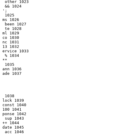
 other 1023

 && 1024

';

 1025

ms 1026

 been 1027

 te 1028

ml 1029

co 1030

nc 1031

13 1032

ervice 1033

 % 1034

**

 1035

ann 1036

ade 1037

 1038

lock 1039

const 1040

100 1041

ponse 1042

 sup 1043

++ 1044

date 1045

 acc 1046
