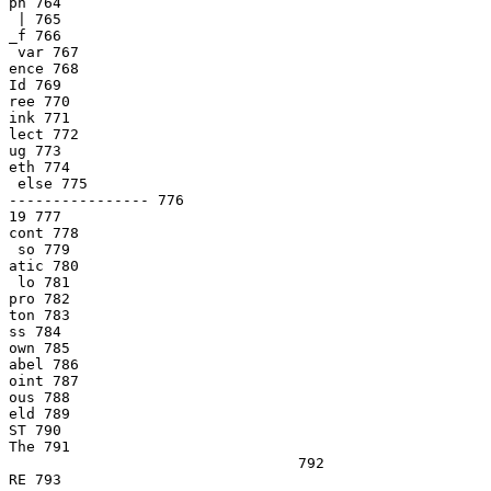
ph 764

 | 765

_f 766

 var 767

ence 768

Id 769

ree 770

ink 771

lect 772

ug 773

eth 774

 else 775

---------------- 776

19 777

cont 778

 so 779

atic 780

 lo 781

pro 782

ton 783

ss 784

own 785

abel 786

oint 787

ous 788

eld 789

ST 790

The 791

                                 792

RE 793
