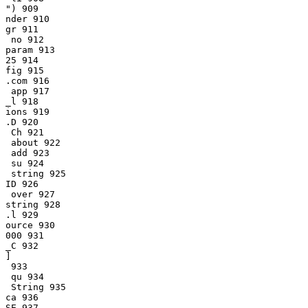
") 909

nder 910

gr 911

 no 912

param 913

25 914

fig 915

.com 916

 app 917

_l 918

ions 919

.D 920

 Ch 921

 about 922

 add 923

 su 924

 string 925

ID 926

 over 927

string 928

.l 929

ource 930

000 931

_C 932

]

 933

 qu 934

 String 935

ca 936

SE 937
